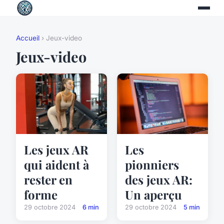
Accueil
› Jeux-video
Jeux-video
Les jeux AR
Les
qui aident à
pionniers
rester en
des jeux AR:
forme
Un aperçu
29 octobre 2024
6 min
29 octobre 2024
5 min