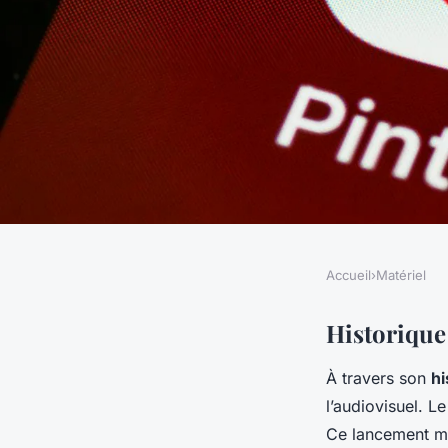
Accueil
›
Matériel
MATÉRIEL
10 choses que vous n
Historique
À travers son
hi
probablement pas 
l’audiovisuel. L
Ce lancement ma