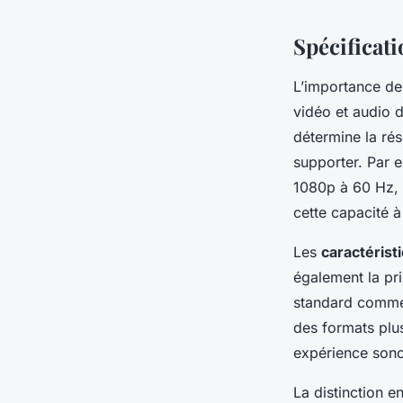
Spécificat
L’importance d
vidéo et audio d
détermine la rés
supporter. Par 
1080p à 60 Hz,
cette capacité 
Les
caractérist
également la pr
standard comme 
des formats plu
expérience sono
La distinction e