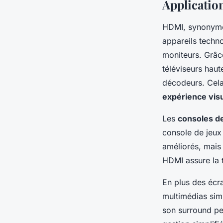
Applicatio
HDMI, synonyme 
appareils techn
moniteurs. Grâce
téléviseurs haut
décodeurs. Cela
expérience vis
Les
consoles de
console de jeux
améliorés, mais
HDMI assure la 
En plus des écra
multimédias sim
son surround pe