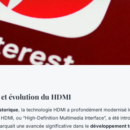
e saviez
 et évolution du HDMI
storique
, la technologie HDMI a profondément modernisé l
sur HDMI
e HDMI, ou “High-Definition Multimedia Interface”, a été intr
rquait une avancée significative dans le
développement t