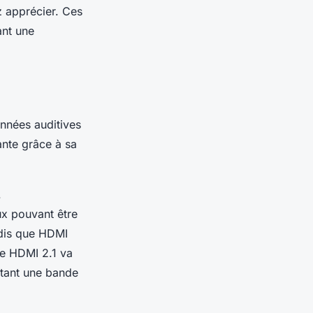
z apprécier. Ces
ant une
onnées auditives
ante grâce à sa
.
ux pouvant être
ndis que HDMI
 Le HDMI 2.1 va
itant une bande