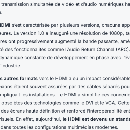
 transmission simultanée de vidéo et d’audio numériques ha
e.
 HDMI
s’est caractérisée par plusieurs versions, chacune app
eures. La version 1.0 a inauguré une résolution de 1080p, t
eures ont progressivement augmenté la bande passante, amél
uté des fonctionnalités comme l’Audio Return Channel (ARC)
dynamique constante de développement en phase avec l’évo
’industrie.
es autres formats
vers le HDMI a eu un impact considérable
xions étaient souvent assurées par des câbles séparés pour 
mpliquait les installations. Le HDMI a simplifié ces connexi
t obsolètes des technologies comme le DVI et le VGA. Cette 
des écrans haute définition et renforcé l’interopérabilité ent
isuels. En effet, aujourd’hui,
le HDMI est devenu un stand
dans toutes les configurations multimédias modernes.