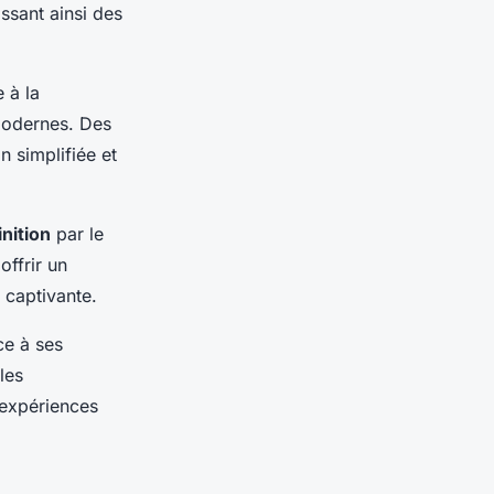
issant ainsi des
 à la
modernes. Des
 simplifiée et
nition
par le
offrir un
 captivante.
ce à ses
les
s expériences