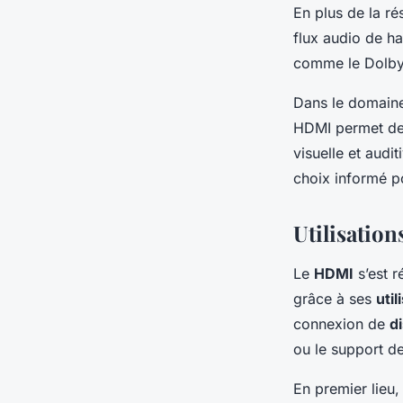
En plus de la ré
flux audio de h
comme le Dolby
Dans le domaine 
HDMI permet de 
visuelle et audi
choix informé p
Utilisatio
Le
HDMI
s’est r
grâce à ses
util
connexion de
d
ou le support de
En premier lieu