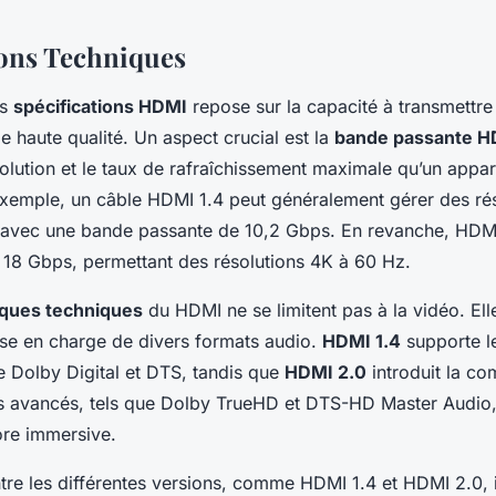
ions Techniques
es
spécifications HDMI
repose sur la capacité à transmettre
e haute qualité. Un aspect crucial est la
bande passante H
olution et le taux de rafraîchissement maximale qu’un appar
exemple, un câble HDMI 1.4 peut généralement gérer des rés
 avec une bande passante de 10,2 Gbps. En revanche, HDM
à 18 Gbps, permettant des résolutions 4K à 60 Hz.
iques techniques
du HDMI ne se limitent pas à la vidéo. Ell
ise en charge de divers formats audio.
HDMI 1.4
supporte l
Dolby Digital et DTS, tandis que
HDMI 2.0
introduit la co
s avancés, tels que Dolby TrueHD et DTS-HD Master Audio
re immersive.
ntre les différentes versions, comme HDMI 1.4 et HDMI 2.0, 