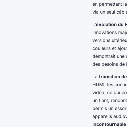
Thomas
•
4 décembre 2024
•
9 min de lecture
en permettant la
via un seul câbl
L’
évolution du
innovations maj
versions ultéri
couleurs et ajo
démontrait une 
des besoins de l
La
transition d
HDMI, les conne
vidéo, ce qui co
unifiant, rendan
permis un essor 
appareils audiov
incontournable