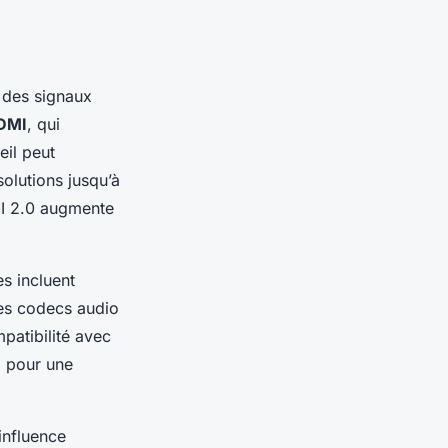
 des signaux
DMI
, qui
eil peut
olutions jusqu’à
I 2.0 augmente
es incluent
es codecs audio
mpatibilité avec
, pour une
influence